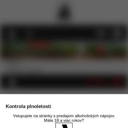
MENU
Služby
Reklamná podpora
KATEGÓRIE
HoReCa a Office
Kontrola plnoletosti
Úvod
HoReCa a Office
Vstupujete na stránky s predajom alkoholických nápojov.
Máte 18 a viac rokov?