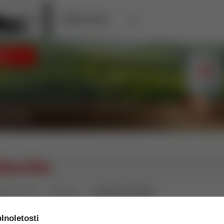
KÁVA ILLY
HORECA A OFFICE
≫
oussillon
le víno - tiché
Francúzsko
Languedoc-Roussillon
lnoletosti