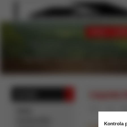
ÚVOD
Languedoc-R
KATEGÓRIE
Úvod
Víno
Bie
Novinky
Kartónové odbery -
Kontrola p