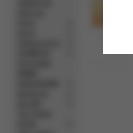
zvýhodnené ceny
Akciový tovar
Káva illy
Kávovary
Roussillon
Pomôcky pre baristu
4 produkty
Čaj RONNEFELDT
Horúca čokoláda
MONBANA
Čokoláda VALRHONA
Minerálne vody
Džúsy PAGO
Tonic a limonády
Destiláty