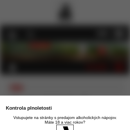
MENU
KATEGÓRIE
USA
Úvod
Víno
Červené víno - tiché
USA
Kontrola plnoletosti
Vstupujete na stránky s predajom alkoholických nápojov.
Máte 18 a viac rokov?