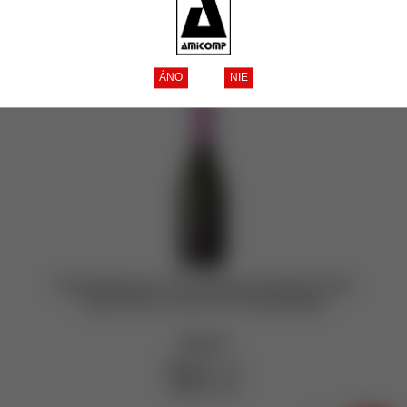
Tip
Akcia
Zľava
Novinka
Zobrazené produkty
1 - 4
z celkových
4
Guido Berlucchi ´61 Franciacorta Nature Rosé
2016 DOCG 12,5% 0,75 l (čistá fľaša)
skladom
41,90 €
bez DPH
51,54 €
s DPH