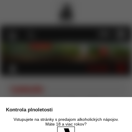
MENU
KATEGÓRIE
Lombardia
Úvod
Víno
Ružové víno - šumivé
Taliansko
Lombardia
Kontrola plnoletosti
Zoradiť podľa:
Názov
Cena
Dátum pridania
Vstupujete na stránky s predajom alkoholických nápojov.
Odporúčané poradie
Máte 18 a viac rokov?
Obrázky
Tabuľka