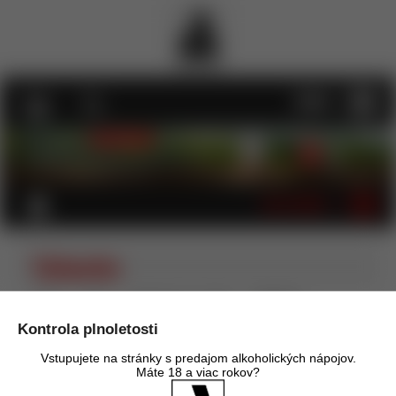
MENU
KATEGÓRIE
Taliansko
Úvod
Víno
Ružové víno - šumivé
Taliansko
Kontrola plnoletosti
Vstupujete na stránky s predajom alkoholických nápojov.
Máte 18 a viac rokov?