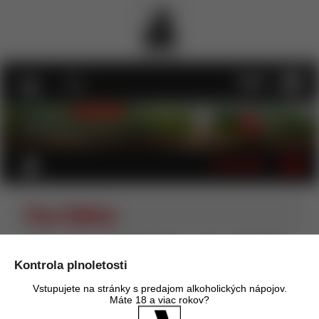
MENU
KATEGÓRIE
Paso Robles
Úvod
Víno
Červené víno - tiché
USA
Paso Robles
Kontrola plnoletosti
Zoradiť podľa:
Názov
Cena
Dátum pridania
Odporúčané poradie
Vstupujete na stránky s predajom alkoholických nápojov.
Máte 18 a viac rokov?
Obrázky
Tabuľka