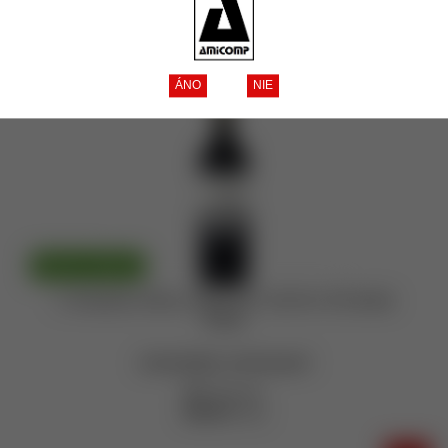
Tip
Akcia
Zľava
Novinka
Zobrazené produkty
1 - 3
z celkových
3
Doprava zadarmo
L´Aventure Côte a Côte 2017 16,5% 0,75l (čistá
fľaša)
momentálne nedostupné
82,- €
bez DPH
100,86 €
s DPH