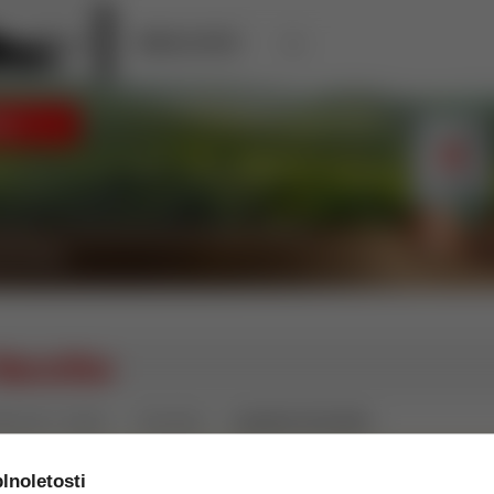
KÁVA ILLY
HORECA A OFFICE
≫
oussillon
ové víno - šumivé
Francúzsko
Languedoc-Roussillon
sa nenachádzajú žiadne produkty.
lnoletosti