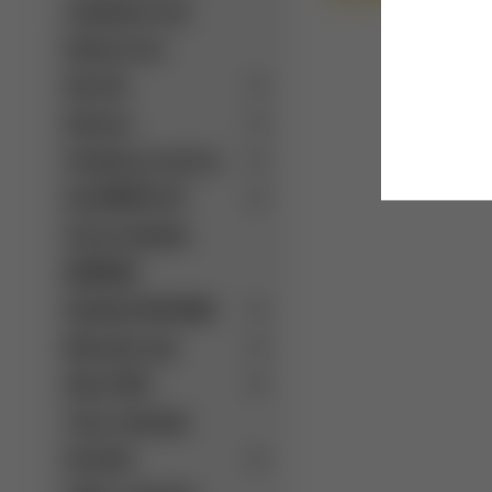
zvýhodnené ceny
Akciový tovar
Káva illy
Kávovary
Pomôcky pre baristu
Čaj RONNEFELDT
Horúca čokoláda
MONBANA
Čokoláda VALRHONA
Minerálne vody
Džúsy PAGO
Tonic a limonády
Destiláty