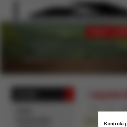
ÚVOD
Languedoc-R
KATEGÓRIE
Úvod
Víno
Ruž
Novinky
Kartónové odbery -
V tejto kategórii 
Kontrola p