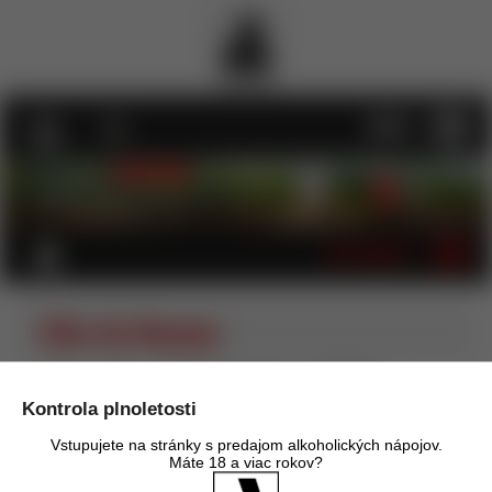
MENU
KATEGÓRIE
Côte de Beaune
Úvod
Víno
Červené víno - tiché
Francúzsko
Bourgogne
Côte de Beaune
Kontrola plnoletosti
Zoradiť podľa:
Názov
Cena
Dátum pridania
Vstupujete na stránky s predajom alkoholických nápojov.
Odporúčané poradie
Máte 18 a viac rokov?
Obrázky
Tabuľka