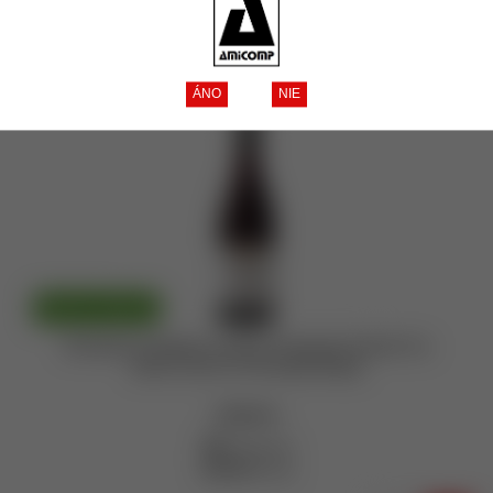
Tip
Akcia
Zľava
Novinka
Zobrazené produkty
1 - 14
z celkových
14
Doprava zadarmo
Domaine Chapuis Corton-Chaumes Grand Cru
2022 13,5% 0,75l (čistá fľaša)
skladom
108,- €
bez DPH
132,84 €
s DPH