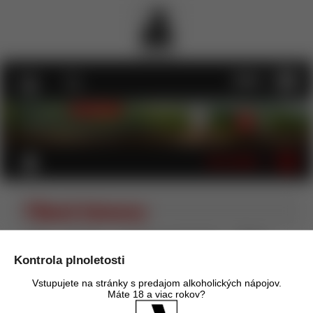
MENU
KATEGÓRIE
Pákové kávovary
Úvod
Kávovary
Kávovary pre gastronómiu
Pákové
kávovary
Kontrola plnoletosti
Vstupujete na stránky s predajom alkoholických nápojov.
Máte 18 a viac rokov?