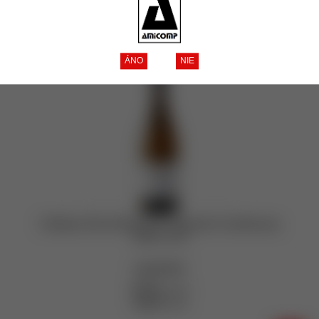
Tip
Akcia
Zľava
Novinka
Zobrazené produkty
1 - 1
z celkových
1
Château Rives-Blanques Odyssée Chardonnay
2021 0,75l
vypredané
11,40 €
bez DPH
14,02 €
s DPH