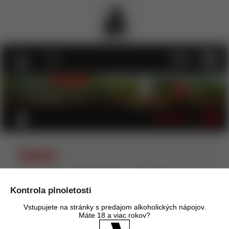
MENU
KATEGÓRIE
Limoux
Úvod
Víno
Biele víno - tiché
Francúzsko
Languedoc-Roussillon
Limoux
Kontrola plnoletosti
Zoradiť podľa:
Názov
Cena
Dátum pridania
Vstupujete na stránky s predajom alkoholických nápojov.
Odporúčané poradie
Máte 18 a viac rokov?
Obrázky
Tabuľka