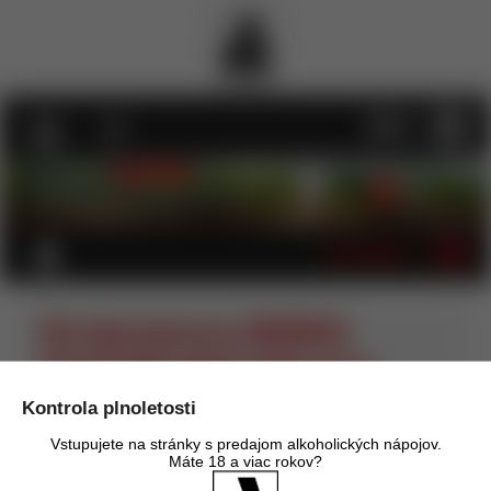
MENU
KATEGÓRIE
illy Iperespresso ARABICA
SELECTION COSTA RICA 18 ks
Kontrola plnoletosti
Úvod
Káva illy
Kapsule illy
Kapsule illy Iperespresso
Home
illy Iperespresso ARABICA SELECTION COSTA RICA
Vstupujete na stránky s predajom alkoholických nápojov.
18 ks
Máte 18 a viac rokov?